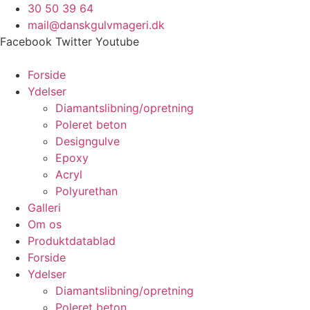
Videre
30 50 39 64
til
mail@danskgulvmageri.dk
indhold
Facebook
Twitter
Youtube
Forside
Ydelser
Diamantslibning/opretning
Poleret beton
Designgulve
Epoxy
Acryl
Polyurethan
Galleri
Om os
Produktdatablad
Forside
Ydelser
Diamantslibning/opretning
Poleret beton