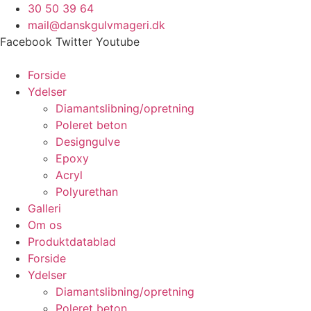
Videre
30 50 39 64
til
mail@danskgulvmageri.dk
indhold
Facebook
Twitter
Youtube
Forside
Ydelser
Diamantslibning/opretning
Poleret beton
Designgulve
Epoxy
Acryl
Polyurethan
Galleri
Om os
Produktdatablad
Forside
Ydelser
Diamantslibning/opretning
Poleret beton