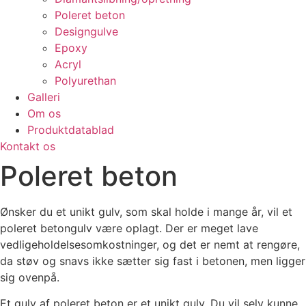
Poleret beton
Designgulve
Epoxy
Acryl
Polyurethan
Galleri
Om os
Produktdatablad
Kontakt os
Poleret beton
Ønsker du et unikt gulv, som skal holde i mange år, vil et
poleret betongulv være oplagt. Der er meget lave
vedligeholdelsesomkostninger, og det er nemt at rengøre,
da støv og snavs ikke sætter sig fast i betonen, men ligger
sig ovenpå.
Et gulv af poleret beton er et unikt gulv
. Du vil selv kunne