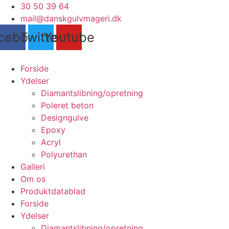
Videre
30 50 39 64
til
mail@danskgulvmageri.dk
indhold
cebook
Twitter
Youtube
Forside
Ydelser
Diamantslibning/opretning
Poleret beton
Designgulve
Epoxy
Acryl
Polyurethan
Galleri
Om os
Produktdatablad
Forside
Ydelser
Diamantslibning/opretning