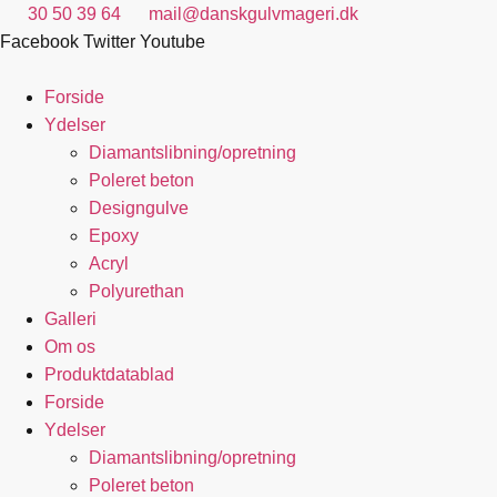
Videre
30 50 39 64
mail@danskgulvmageri.dk
til
Facebook
Twitter
Youtube
indhold
Forside
Ydelser
Diamantslibning/opretning
Poleret beton
Designgulve
Epoxy
Acryl
Polyurethan
Galleri
Om os
Produktdatablad
Forside
Ydelser
Diamantslibning/opretning
Poleret beton