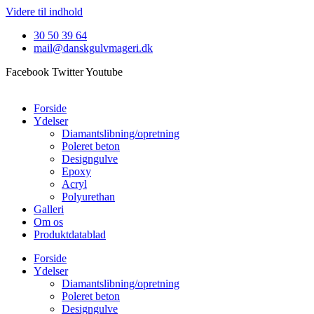
Videre til indhold
30 50 39 64
mail@danskgulvmageri.dk
Facebook
Twitter
Youtube
Forside
Ydelser
Diamantslibning/opretning
Poleret beton
Designgulve
Epoxy
Acryl
Polyurethan
Galleri
Om os
Produktdatablad
Forside
Ydelser
Diamantslibning/opretning
Poleret beton
Designgulve