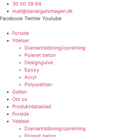
Videre
30 50 39 64
til
mail@danskgulvmageri.dk
indhold
Facebook
Twitter
Youtube
Forside
Ydelser
Diamantslibning/opretning
Poleret beton
Designgulve
Epoxy
Acryl
Polyurethan
Galleri
Om os
Produktdatablad
Forside
Ydelser
Diamantslibning/opretning
Poleret beton